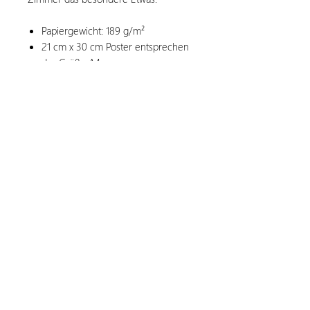
Papiergewicht: 189 g/m²
21 cm x 30 cm Poster entsprechen
der Größe A4
Kontakt
Folge mir auf Social-Media:
© by Anne Trinkl Art 2026
Impressum