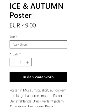
ICE & AUTUMN
Poster
Preis
EUR 49.00
Size
*
Anzahl
*
In den Warenkorb
Poster in Museumsqualität, auf dickem
und lange haltbarem mattem Papier.
Der strahlende Druck verleiht jedem
Zimmer das besondere Etwas.